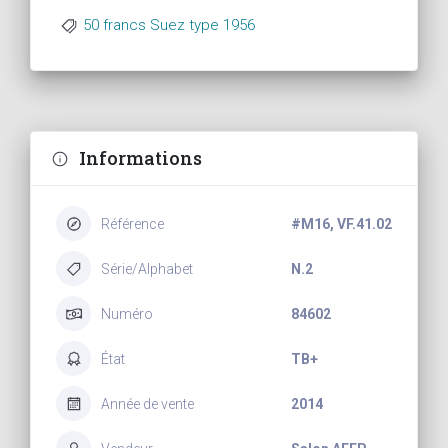
50 francs Suez type 1956
Informations
Référence
#M16, VF.41.02
Série/Alphabet
N.2
Numéro
84602
État
TB+
Année de vente
2014