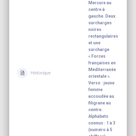
Mercure au
centre à
gauche. Deux
surcharges
noires
rectangulaires
et une
surcharge
« Forces
françaises en
Méditerranée
Historique
orientale ».
Verso : jeune
femme
accoudée au
filigrane au
centre.
Alphabets
connus : 1 à 3
(numéro à 5