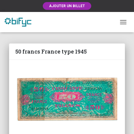
AJOUTER UN BILLET
OUVRI
50 francs France type 1945