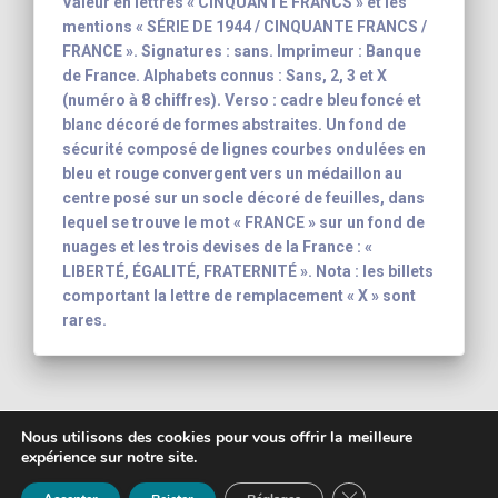
Valeur en lettres « CINQUANTE FRANCS » et les
mentions « SÉRIE DE 1944 / CINQUANTE FRANCS /
FRANCE ». Signatures : sans. Imprimeur : Banque
de France. Alphabets connus : Sans, 2, 3 et X
(numéro à 8 chiffres). Verso : cadre bleu foncé et
blanc décoré de formes abstraites. Un fond de
sécurité composé de lignes courbes ondulées en
bleu et rouge convergent vers un médaillon au
centre posé sur un socle décoré de feuilles, dans
lequel se trouve le mot « FRANCE » sur un fond de
nuages et les trois devises de la France : «
LIBERTÉ, ÉGALITÉ, FRATERNITÉ ». Nota : les billets
comportant la lettre de remplacement « X » sont
rares.
Nous utilisons des cookies pour vous offrir la meilleure
expérience sur notre site.
Copyright 2003 - 2026
Yann-Noël Hénon
FERMER LA BANNIÈ
banknote inventory For your collection
Mentions légales