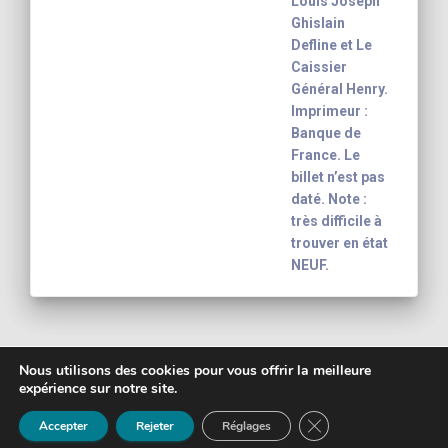
Louis Joseph
Ghislain
Defline et Le
Caissier
Général Henry.
Imprimeur :
Banque de
France. Le
billet n’est pas
daté. Note :
très difficile à
trouver en état
NEUF.
Nous utilisons des cookies pour vous offrir la meilleure
expérience sur notre site.
Copyright 2003 - 2026
Yann-Noël Hénon
FERMER LA BANNIÈ
banknote inventory For your collection
Mentions légales
Accepter
Rejeter
Réglages