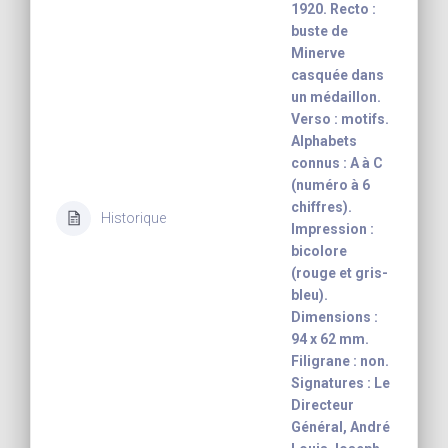
1920. Recto :
buste de
Minerve
casquée dans
un médaillon.
Verso : motifs.
Alphabets
connus : A à C
(numéro à 6
chiffres).
Historique
Impression :
bicolore
(rouge et gris-
bleu).
Dimensions :
94 x 62 mm.
Filigrane : non.
Signatures : Le
Directeur
Général, André