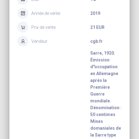
Année de vente
2019
Prix de vente
21 EUR
Vendeur
cgb.fr
Sarre, 1920.
Émission
d"occupation
en Allemagne
après la
Première
Guerre
mondiale.
Dénomination :
50 centimes
Mines
domaniales de
la Sarre type