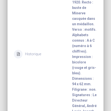
1920. Recto :
buste de
Minerve
casquée dans
un médaillon.
Verso : motifs.
Alphabets
connus : A à C
(numéro à 6
chiffres).
Historique
Impression :
bicolore
(rouge et gris-
bleu).
Dimensions :
94 x 62 mm.
Filigrane : non.
Signatures : Le
Directeur
Général, André