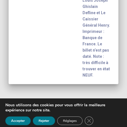
Louis Joseph
Ghislain
Defline et Le
Caissier
Général Henry.
Imprimeur :
Banque de
France. Le
billet n’est pas
daté. Note :
très difficile à
trouver en état
NEUF.
Nous utilisons des cookies pour vous offrir la meilleure
expérience sur notre site.
Copyright 2003 - 2026
Yann-Noël Hénon
FERMER LA BANNIÈ
banknote inventory For your collection
Mentions légales
Accepter
Rejeter
Réglages