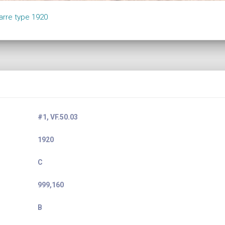
arre type 1920
#1, VF.50.03
1920
C
999,160
B