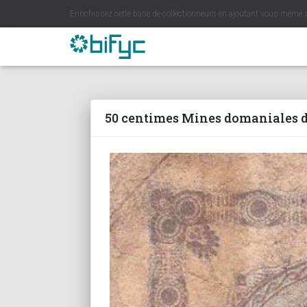
Enrichissez cette base de collectionneurs en ajoutant vous même 
50 centimes Mines domaniales de