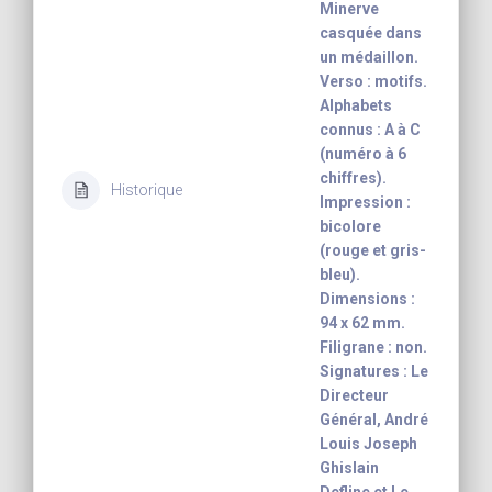
Minerve
casquée dans
un médaillon.
Verso : motifs.
Alphabets
connus : A à C
(numéro à 6
chiffres).
Historique
Impression :
bicolore
(rouge et gris-
bleu).
Dimensions :
94 x 62 mm.
Filigrane : non.
Signatures : Le
Directeur
Général, André
Louis Joseph
Ghislain