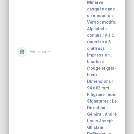
Minerve
casquée dans
un médaillon.
Verso : motifs.
Alphabets
connus : A à C
(numéro à 6
chiffres).
Historique
Impression :
bicolore
(rouge et gris-
bleu).
Dimensions :
94 x 62 mm.
Filigrane : non.
Signatures : Le
Directeur
Général, André
Louis Joseph
Ghislain