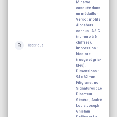
Minerve
casquée dans
un médaillon.
Verso : motifs.
Alphabets
connus : A à C
(numéro à 6
chiffres).
Historique
Impression :
bicolore
(rouge et gris-
bleu).
Dimensions :
94 x 62 mm.
Filigrane : non.
Signatures : Le
Directeur
Général, André
Louis Joseph
Ghislain