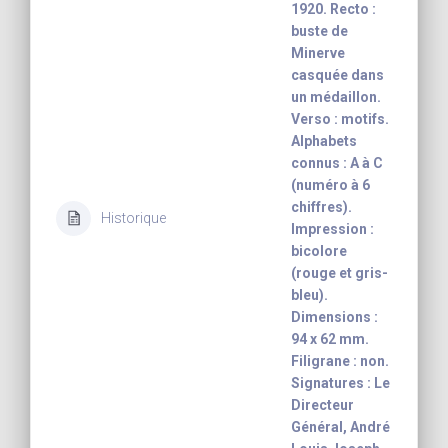
1920. Recto :
buste de
Minerve
casquée dans
un médaillon.
Verso : motifs.
Alphabets
connus : A à C
(numéro à 6
chiffres).
Historique
Impression :
bicolore
(rouge et gris-
bleu).
Dimensions :
94 x 62 mm.
Filigrane : non.
Signatures : Le
Directeur
Général, André