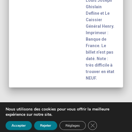
Louis Joseph
Ghislain
Defline et Le
Caissier
Général Henry.
Imprimeur :
Banque de
France. Le
billet n’est pas
daté. Note :
très difficile à
trouver en état
NEUF.
Nous utilisons des cookies pour vous offrir la meilleure
expérience sur notre site.
Copyright 2003 - 2026
Yann-Noël Hénon
FERMER LA BANNIÈ
banknote inventory For your collection
Mentions légales
Accepter
Rejeter
Réglages