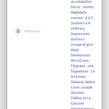
un médaillon.
Verso : motifs.
Alphabets
connus : A à C
(numéro à 6
chiffres).
Historique
Impression :
bicolore
(rouge et gris-
bleu).
Dimensions :
94 x 62 mm.
Filigrane : non.
Signatures : Le
Directeur
Général, André
Louis Joseph
Ghislain
Defline et Le
Caissier
Général Henry.