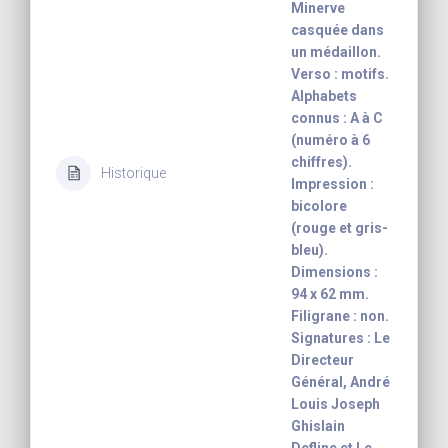
Minerve
casquée dans
un médaillon.
Verso : motifs.
Alphabets
connus : A à C
(numéro à 6
chiffres).
Historique
Impression :
bicolore
(rouge et gris-
bleu).
Dimensions :
94 x 62 mm.
Filigrane : non.
Signatures : Le
Directeur
Général, André
Louis Joseph
Ghislain