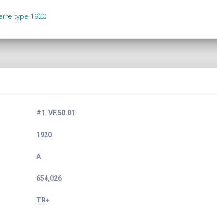
arre type 1920
#1, VF.50.01
1920
A
654,026
TB+