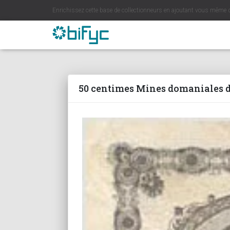
Enrichissez cette base de collectionneurs en ajoutant vous même 
50 centimes Mines domaniales de