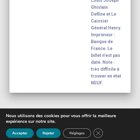
Louis Joseph
Ghislain
Defline et Le
Caissier
Général Henry.
Imprimeur :
Banque de
France. Le
billet n’est pas
daté. Note :
très difficile à
trouver en état
NEUF.
Nous utilisons des cookies pour vous offrir la meilleure
expérience sur notre site.
Copyright 2003 - 2026
Yann-Noël Hénon
FERMER LA BANNIÈ
banknote inventory For your collection
Mentions légales
Accepter
Rejeter
Réglages