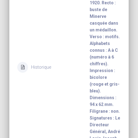
1920. Recto :
buste de
Minerve
casquée dans
un médaillon.
Verso : motifs.
Alphabets
connus : A à C
(numéro à 6
chiffres).
Historique
Impression :
bicolore
(rouge et gris-
bleu).
Dimensions :
94 x 62 mm.
Filigrane : non.
Signatures : Le
Directeur
Général, André