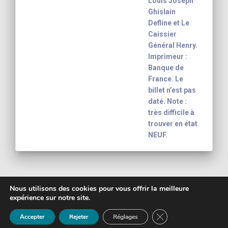
Louis Joseph
Ghislain
Defline et Le
Caissier
Général Henry.
Imprimeur :
Banque de
France. Le
billet n’est pas
daté. Note :
très difficile à
trouver en état
NEUF.
Nous utilisons des cookies pour vous offrir la meilleure
expérience sur notre site.
Copyright 2003 - 2026
Yann-Noël Hénon
FERMER LA BANNIÈ
banknote inventory For your collection
Mentions légales
Accepter
Rejeter
Réglages