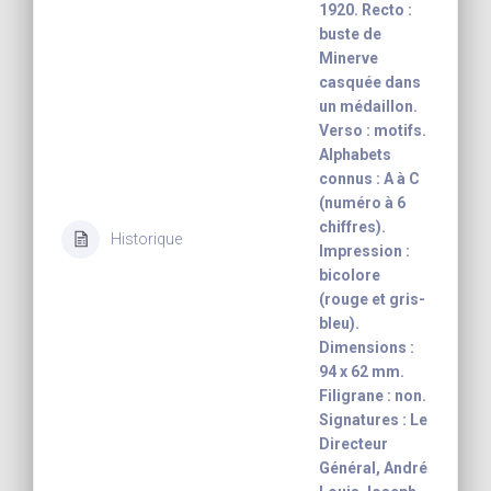
1920. Recto :
buste de
Minerve
casquée dans
un médaillon.
Verso : motifs.
Alphabets
connus : A à C
(numéro à 6
chiffres).
Historique
Impression :
bicolore
(rouge et gris-
bleu).
Dimensions :
94 x 62 mm.
Filigrane : non.
Signatures : Le
Directeur
Général, André