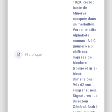
1920. Recto :
buste de
Minerve
casquée dans
un médaillon.
Verso : motifs.
Alphabets
connus : A à C
(numéro à 6
chiffres).
Historique
Impression :
bicolore
(rouge et gris-
bleu).
Dimensions :
94 x 62 mm.
Filigrane : non.
Signatures : Le
Directeur
Général, André