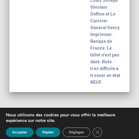
Louis Joseph
Ghislain
Defline et Le
Caissier
Général Henry.
Imprimeur :
Banque de
France. Le
billet n’est pas
daté. Note :
très difficile à
trouver en état
NEUF.
Nous utilisons des cookies pour vous offrir la meilleure
expérience sur notre site.
Copyright 2003 - 2026
Yann-Noël Hénon
FERMER LA BANNIÈ
banknote inventory For your collection
Mentions légales
Accepter
Rejeter
Réglages