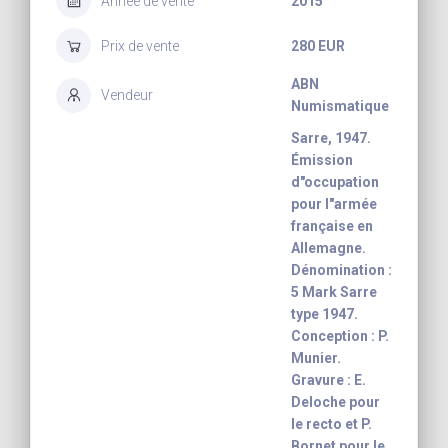
Année de vente
2015
Prix de vente
280 EUR
ABN
Vendeur
Numismatique
Sarre, 1947.
Émission
d"occupation
pour l"armée
française en
Allemagne.
Dénomination :
5 Mark Sarre
type 1947.
Conception : P.
Munier.
Gravure : E.
Deloche pour
le recto et P.
Bornet pour le