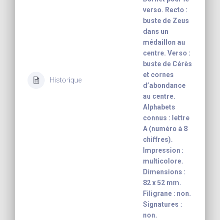
verso. Recto :
buste de Zeus
dans un
médaillon au
centre. Verso :
buste de Cérès
et cornes
Historique
d’abondance
au centre.
Alphabets
connus : lettre
A (numéro à 8
chiffres).
Impression :
multicolore.
Dimensions :
82 x 52 mm.
Filigrane : non.
Signatures :
non.