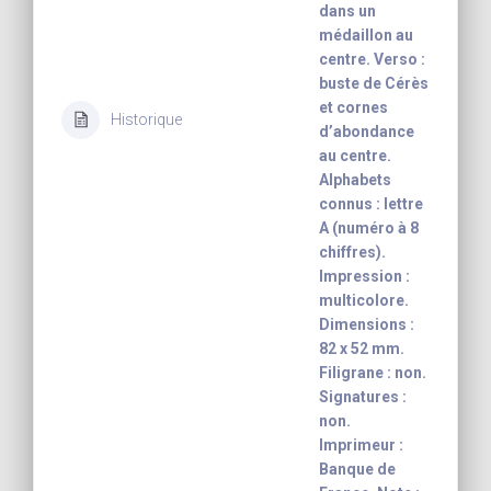
dans un
médaillon au
centre. Verso :
buste de Cérès
et cornes
Historique
d’abondance
au centre.
Alphabets
connus : lettre
A (numéro à 8
chiffres).
Impression :
multicolore.
Dimensions :
82 x 52 mm.
Filigrane : non.
Signatures :
non.
Imprimeur :
Banque de