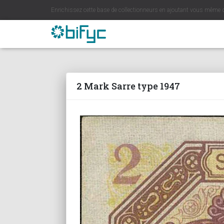
Enrichissez cette base de collectionneurs en ajoutant vous même 
2 Mark Sarre type 1947