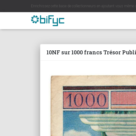
Enrichissez cette base de collectionneurs en ajoutant vous même 
10NF sur 1000 francs Trésor Publ