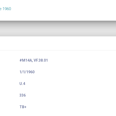
pe 1960
#M14A, VF.38.01
1/1/1960
U.4
336
TB+