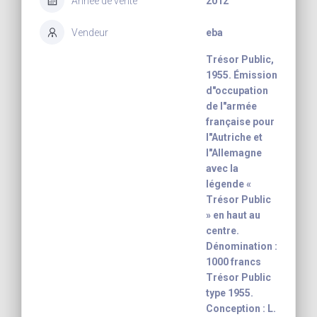
Année de vente
2012
Vendeur
eba
Trésor Public,
1955. Émission
d"occupation
de l"armée
française pour
l"Autriche et
l"Allemagne
avec la
légende «
Trésor Public
» en haut au
centre.
Dénomination :
1000 francs
Trésor Public
type 1955.
Conception : L.