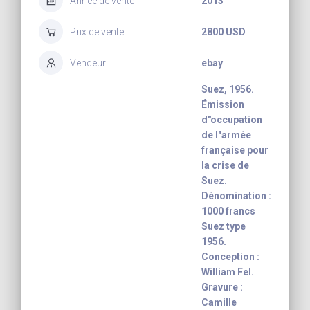
Année de vente
2013
Prix de vente
2800 USD
Vendeur
ebay
Suez, 1956.
Émission
d"occupation
de l"armée
française pour
la crise de
Suez.
Dénomination :
1000 francs
Suez type
1956.
Conception :
William Fel.
Gravure :
Camille