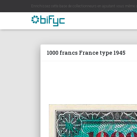
Enrichissez cette base de collectionneurs en ajoutant vous même 
1000 francs France type 1945