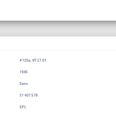
#125a, VF.27.01
1945
Sans
31 407 578
SPL