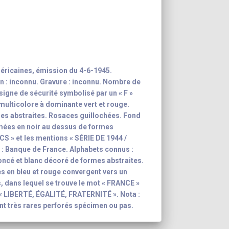
éricaines, émission du 4-6-1945.
n : inconnu. Gravure : inconnu. Nombre de
 signe de sécurité symbolisé par un « F »
 multicolore à dominante vert et rouge.
es abstraites. Rosaces guillochées. Fond
mées en noir au dessus de formes
NCS » et les mentions « SÉRIE DE 1944 /
: Banque de France. Alphabets connus :
 foncé et blanc décoré de formes abstraites.
s en bleu et rouge convergent vers un
, dans lequel se trouve le mot « FRANCE »
: « LIBERTÉ, ÉGALITÉ, FRATERNITÉ ». Nota :
ont très rares perforés spécimen ou pas.