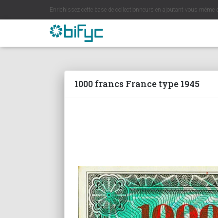
Enrichissez cette base de collectionneurs en ajoutant vous même 
1000 francs France type 1945