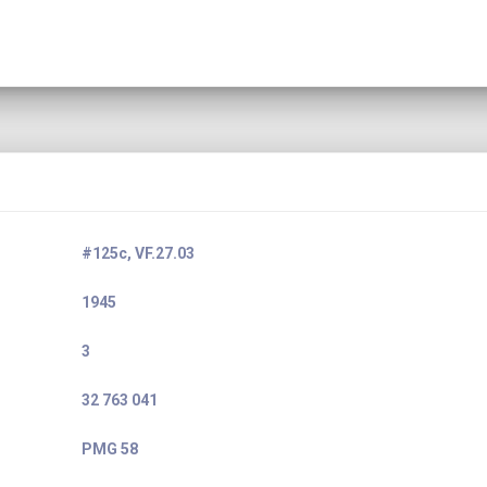
#125c, VF.27.03
1945
3
32 763 041
PMG 58