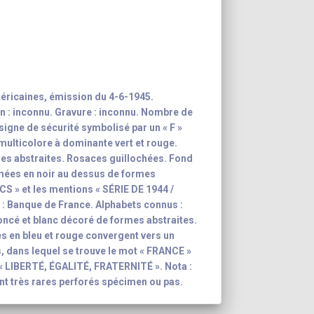
éricaines, émission du 4-6-1945.
n : inconnu. Gravure : inconnu. Nombre de
 signe de sécurité symbolisé par un « F »
 multicolore à dominante vert et rouge.
es abstraites. Rosaces guillochées. Fond
mées en noir au dessus de formes
NCS » et les mentions « SÉRIE DE 1944 /
: Banque de France. Alphabets connus :
 foncé et blanc décoré de formes abstraites.
s en bleu et rouge convergent vers un
, dans lequel se trouve le mot « FRANCE »
: « LIBERTÉ, ÉGALITÉ, FRATERNITÉ ». Nota :
ont très rares perforés spécimen ou pas.