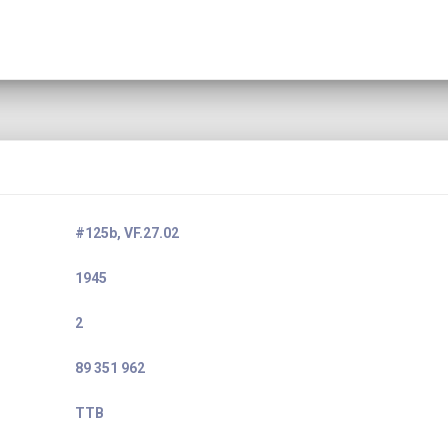
#125b, VF.27.02
1945
2
89 351 962
TTB