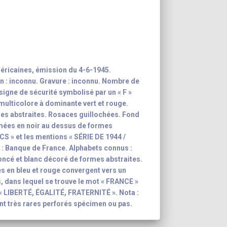
éricaines, émission du 4-6-1945.
n : inconnu. Gravure : inconnu. Nombre de
 signe de sécurité symbolisé par un « F »
 multicolore à dominante vert et rouge.
es abstraites. Rosaces guillochées. Fond
mées en noir au dessus de formes
NCS » et les mentions « SÉRIE DE 1944 /
: Banque de France. Alphabets connus :
 foncé et blanc décoré de formes abstraites.
s en bleu et rouge convergent vers un
, dans lequel se trouve le mot « FRANCE »
: « LIBERTÉ, ÉGALITÉ, FRATERNITÉ ». Nota :
ont très rares perforés spécimen ou pas.