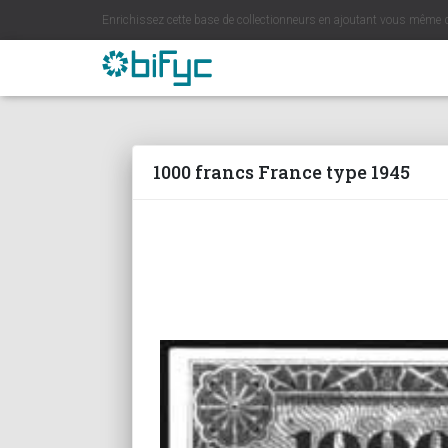
Enrichissez cette base de collectionneurs en ajoutant vous même 
1000 francs France type 1945