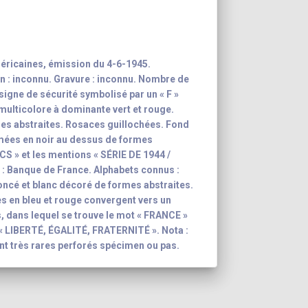
éricaines, émission du 4-6-1945.
n : inconnu. Gravure : inconnu. Nombre de
 signe de sécurité symbolisé par un « F »
 multicolore à dominante vert et rouge.
es abstraites. Rosaces guillochées. Fond
mées en noir au dessus de formes
NCS » et les mentions « SÉRIE DE 1944 /
: Banque de France. Alphabets connus :
 foncé et blanc décoré de formes abstraites.
s en bleu et rouge convergent vers un
, dans lequel se trouve le mot « FRANCE »
: « LIBERTÉ, ÉGALITÉ, FRATERNITÉ ». Nota :
ont très rares perforés spécimen ou pas.