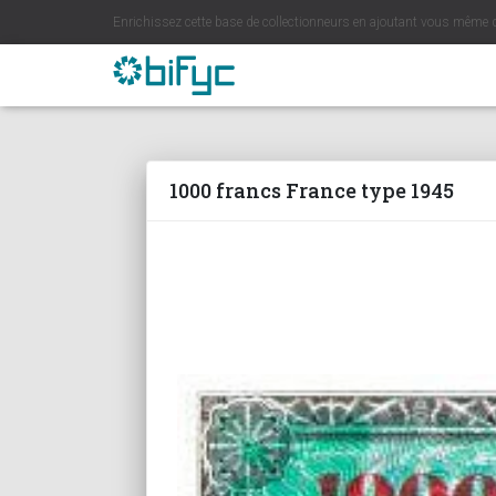
Enrichissez cette base de collectionneurs en ajoutant vous même 
1000 francs France type 1945