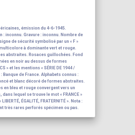
éricaines, émission du 4-6-1945.
n : inconnu. Gravure : inconnu. Nombre de
 signe de sécurité symbolisé par un « F »
 multicolore à dominante vert et rouge.
es abstraites. Rosaces guillochées. Fond
mées en noir au dessus de formes
NCS » et les mentions « SÉRIE DE 1944 /
: Banque de France. Alphabets connus :
 foncé et blanc décoré de formes abstraites.
s en bleu et rouge convergent vers un
, dans lequel se trouve le mot « FRANCE »
: « LIBERTÉ, ÉGALITÉ, FRATERNITÉ ». Nota :
ont très rares perforés spécimen ou pas.