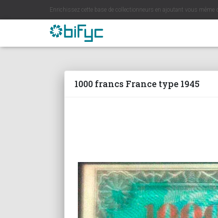
Enrichissez cette base de collectionneurs en ajoutant vous même 
1000 francs France type 1945