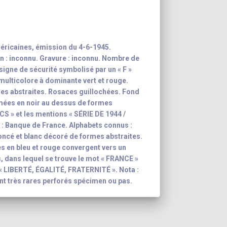
éricaines, émission du 4-6-1945.
n : inconnu. Gravure : inconnu. Nombre de
 signe de sécurité symbolisé par un « F »
 multicolore à dominante vert et rouge.
es abstraites. Rosaces guillochées. Fond
mées en noir au dessus de formes
NCS » et les mentions « SÉRIE DE 1944 /
: Banque de France. Alphabets connus :
 foncé et blanc décoré de formes abstraites.
s en bleu et rouge convergent vers un
, dans lequel se trouve le mot « FRANCE »
: « LIBERTÉ, ÉGALITÉ, FRATERNITÉ ». Nota :
ont très rares perforés spécimen ou pas.