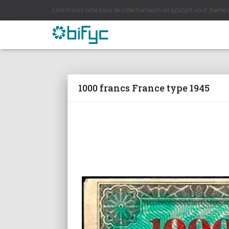
Enrichissez cette base de collectionneurs en ajoutant vous même 
1000 francs France type 1945