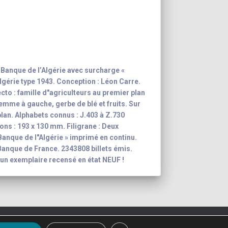
Banque de l’Algérie avec surcharge «
lgérie type 1943. Conception : Léon Carre.
ecto : famille d"agriculteurs au premier plan
emme à gauche, gerbe de blé et fruits. Sur
plan. Alphabets connus : J.403 à Z.730
ons : 193 x 130 mm. Filigrane : Deux
 Banque de l"Algérie » imprimé en continu.
 Banque de France. 2343808 billets émis.
 Aucun exemplaire recensé en état NEUF !
ction
Mentions légales