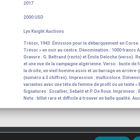
2017
2000 USD
Lyn Knight Auctions
Trésor, 1943. Émission pour le débarquement en Corse. 
Trésor » en noir au centre. Dénomination : 1000 francs A
Gravure : G. Beltrand (recto) et Émile Deloche (verso). R
et une vue de la campagne algérienne. Verso : buste de f
la droite, un vieil homme assis et un barrage en arrière-
(numéro à 3 chiffres). Impression : multicolore. Dimensi
variantes avec une tête de femme de profil ou un texte «
Signatures : Escallier, Sebald et P. De Roux. Imprimeur :
Note : billet rare et difficile à trouver en belle qualité.
t 2003 - 2026
Yann-Noël Hénon
banknote inventory For your colle