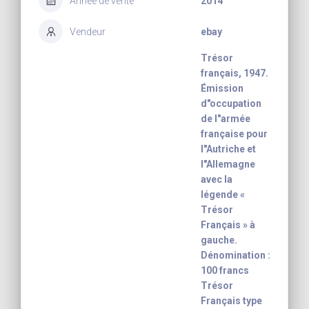
Année de vente
2014
Vendeur
ebay
Trésor
français, 1947.
Émission
d"occupation
de l"armée
française pour
l"Autriche et
l"Allemagne
avec la
légende «
Trésor
Français » à
gauche.
Dénomination :
100 francs
Trésor
Français type