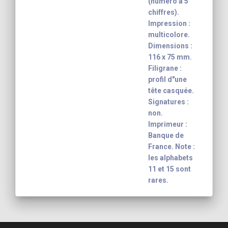
(numéro à 5
chiffres).
Impression :
multicolore.
Dimensions :
116 x 75 mm.
Filigrane :
profil d"une
tête casquée.
Signatures :
non.
Imprimeur :
Banque de
France. Note :
les alphabets
11 et 15 sont
rares.