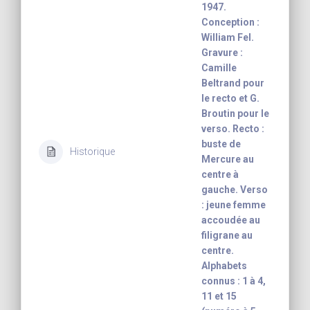
1947.
Conception :
William Fel.
Gravure :
Camille
Beltrand pour
le recto et G.
Broutin pour le
verso. Recto :
buste de
Historique
Mercure au
centre à
gauche. Verso
: jeune femme
accoudée au
filigrane au
centre.
Alphabets
connus : 1 à 4,
11 et 15