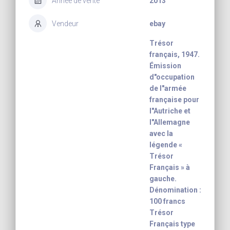
Année de vente
2013
Vendeur
ebay
Trésor
français, 1947.
Émission
d"occupation
de l"armée
française pour
l"Autriche et
l"Allemagne
avec la
légende «
Trésor
Français » à
gauche.
Dénomination :
100 francs
Trésor
Français type