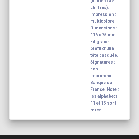
(numéro à 5
chiffres).
Impression :
multicolore.
Dimensions :
116 x 75 mm.
Filigrane :
profil d"une
tête casquée.
Signatures :
non.
Imprimeur :
Banque de
France. Note :
les alphabets
11 et 15 sont
rares.