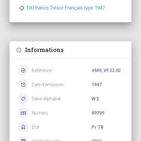
100 francs Trésor Français type 1947
Informations
Référence
#M9, VF.32.02
Date d'émission
1947
Série/Alphabet
W.2
Numéro
89799
État
Pr TB