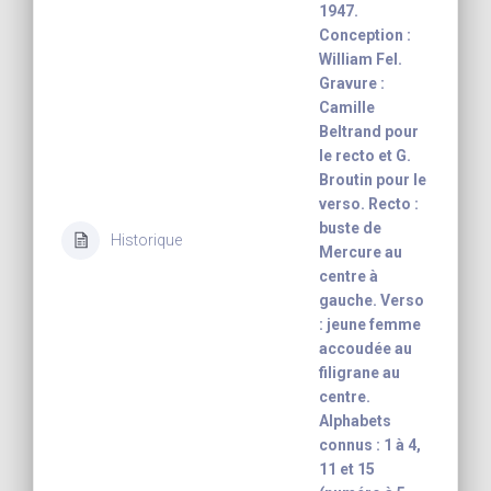
1947.
Conception :
William Fel.
Gravure :
Camille
Beltrand pour
le recto et G.
Broutin pour le
verso. Recto :
buste de
Historique
Mercure au
centre à
gauche. Verso
: jeune femme
accoudée au
filigrane au
centre.
Alphabets
connus : 1 à 4,
11 et 15