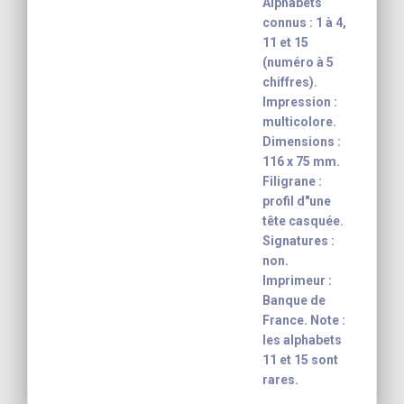
Alphabets
connus : 1 à 4,
11 et 15
(numéro à 5
chiffres).
Impression :
multicolore.
Dimensions :
116 x 75 mm.
Filigrane :
profil d"une
tête casquée.
Signatures :
non.
Imprimeur :
Banque de
France. Note :
les alphabets
11 et 15 sont
rares.