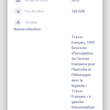
Année de vente
2013
Prix de vente
165 EUR
Vendeur
Numiscollection
Trésor
français, 1947.
Émission
d"occupation
de l"armée
française pour
l"Autriche et
l"Allemagne
avec la
légende «
Trésor
Français » à
gauche.
Dénomination :