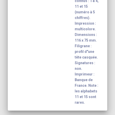
connus : 1 à 4,
11 et 15
(numéro à 5
chiffres).
Impression :
multicolore.
Dimensions :
116 x 75 mm.
Filigrane :
profil d"une
tête casquée.
Signatures :
non.
Imprimeur :
Banque de
France. Note :
les alphabets
11 et 15 sont
rares.