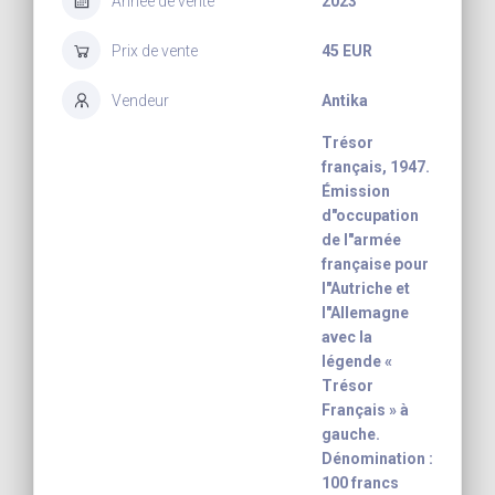
Année de vente
2023
Prix de vente
45 EUR
Vendeur
Antika
Trésor
français, 1947.
Émission
d"occupation
de l"armée
française pour
l"Autriche et
l"Allemagne
avec la
légende «
Trésor
Français » à
gauche.
Dénomination :
100 francs