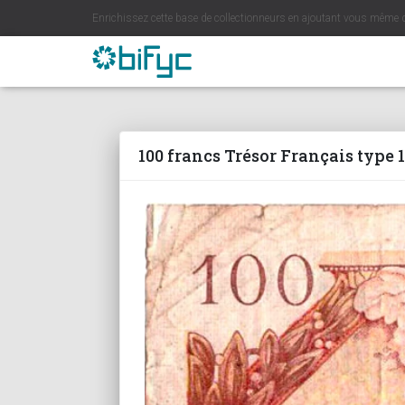
Enrichissez cette base de collectionneurs en ajoutant vous même 
100 francs Trésor Français type 