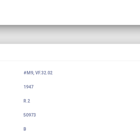
#M9, VF.32.02
1947
R.2
50973
B