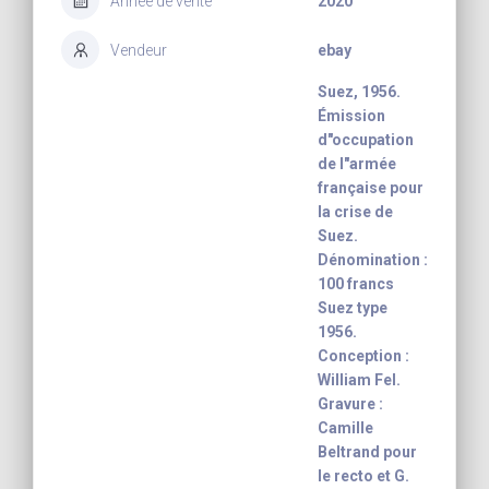
Année de vente
2020
Vendeur
ebay
Suez, 1956.
Émission
d"occupation
de l"armée
française pour
la crise de
Suez.
Dénomination :
100 francs
Suez type
1956.
Conception :
William Fel.
Gravure :
Camille
Beltrand pour
le recto et G.