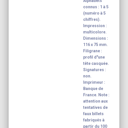
Alphabets
connus : 1 à 5
(numéro à 5
chiffres).
Impression :
multicolore.
Dimensions :
116 x 75 mm.
Filigrane :
profil d"une
tête casquée.
Signatures :
non.
Imprimeur :
Banque de
France. Note :
attention aux
tentatives de
faux billets
fabriqués à
partir du 100