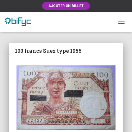
AJOUTER UN BILLET
OUVRI
100 francs Suez type 1956