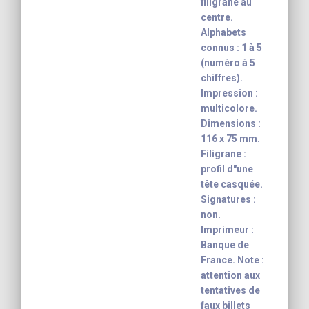
filigrane au
centre.
Alphabets
connus : 1 à 5
(numéro à 5
chiffres).
Impression :
multicolore.
Dimensions :
116 x 75 mm.
Filigrane :
profil d"une
tête casquée.
Signatures :
non.
Imprimeur :
Banque de
France. Note :
attention aux
tentatives de
faux billets