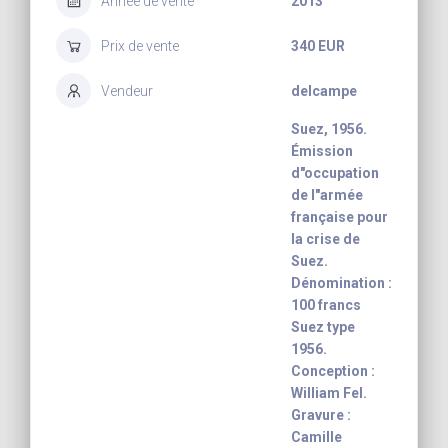
Année de vente
2013
Prix de vente
340 EUR
Vendeur
delcampe
Suez, 1956.
Émission
d"occupation
de l"armée
française pour
la crise de
Suez.
Dénomination :
100 francs
Suez type
1956.
Conception :
William Fel.
Gravure :
Camille