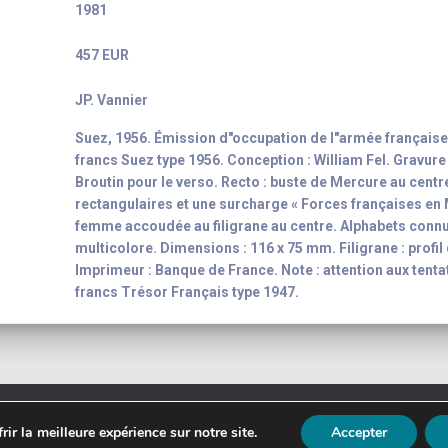
1981
457 EUR
JP. Vannier
Suez, 1956. Émission d"occupation de l"armée française 
francs Suez type 1956. Conception : William Fel. Gravure 
Broutin pour le verso. Recto : buste de Mercure au cent
rectangulaires et une surcharge « Forces françaises en M
femme accoudée au filigrane au centre. Alphabets connus 
multicolore. Dimensions : 116 x 75 mm. Filigrane : profil
Imprimeur : Banque de France. Note : attention aux tentat
francs Trésor Français type 1947.
t 2003 - 2026
Yann-Noël Hénon
banknote inventory For your colle
ir la meilleure expérience sur notre site.
Accepter