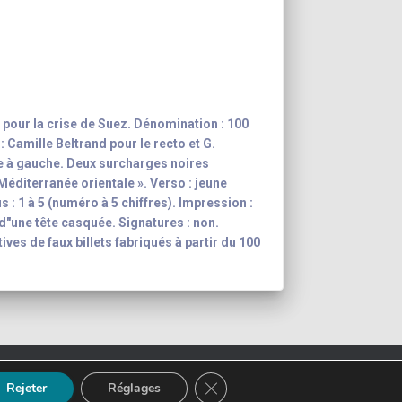
pour la crise de Suez. Dénomination : 100
: Camille Beltrand pour le recto et G.
re à gauche. Deux surcharges noires
éditerranée orientale ». Verso : jeune
: 1 à 5 (numéro à 5 chiffres). Impression :
 d"une tête casquée. Signatures : non.
ives de faux billets fabriqués à partir du 100
ction
Mentions légales
FERMER LA BANNIÈRE DES CO
Rejeter
Réglages