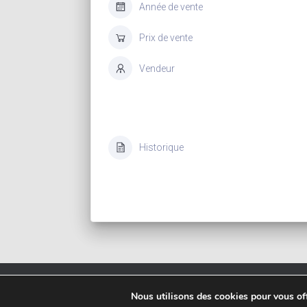
Année de vente
Prix de vente
Vendeur
Historique
Copyrigh
Nous utilisons des cookies pour vous offr