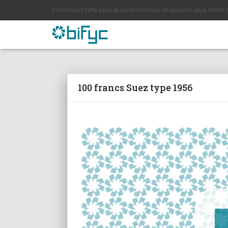
Enrichissez cette base de collectionneurs en ajoutant vous même 
100 francs Suez type 1956