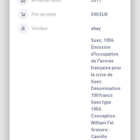
Année de vente
2011
Prix de vente
390 EUR
Vendeur
ebay
Suez, 1956.
Émission
d"occupation
de l"armée
française pour
la crise de
Suez.
Dénomination :
100 francs
Suez type
1956.
Conception :
William Fel.
Gravure :
Camille