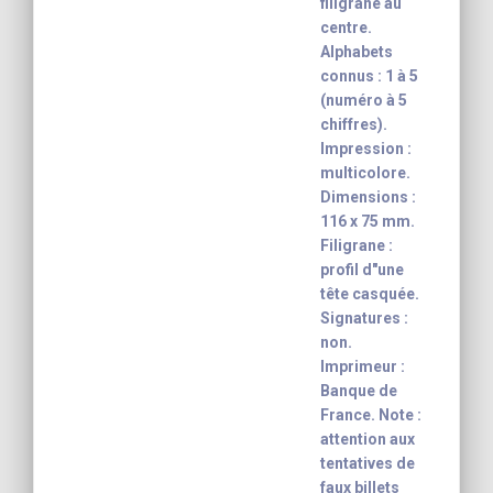
filigrane au
centre.
Alphabets
connus : 1 à 5
(numéro à 5
chiffres).
Impression :
multicolore.
Dimensions :
116 x 75 mm.
Filigrane :
profil d"une
tête casquée.
Signatures :
non.
Imprimeur :
Banque de
France. Note :
attention aux
tentatives de
faux billets