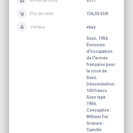
Année de vente
2017
Prix de vente
136,55 EUR
Vendeur
ebay
Suez, 1956.
Émission
d"occupation
de l"armée
française pour
la crise de
Suez.
Dénomination :
100 francs
Suez type
1956.
Conception :
William Fel.
Gravure :
Camille