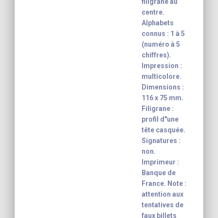
filigrane au
centre.
Alphabets
connus : 1 à 5
(numéro à 5
chiffres).
Impression :
multicolore.
Dimensions :
116 x 75 mm.
Filigrane :
profil d"une
tête casquée.
Signatures :
non.
Imprimeur :
Banque de
France. Note :
attention aux
tentatives de
faux billets