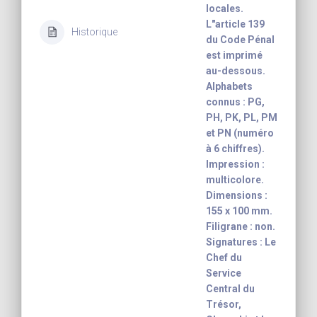
locales.
L"article 139
Historique
du Code Pénal
est imprimé
au-dessous.
Alphabets
connus : PG,
PH, PK, PL, PM
et PN (numéro
à 6 chiffres).
Impression :
multicolore.
Dimensions :
155 x 100 mm.
Filigrane : non.
Signatures : Le
Chef du
Service
Central du
Trésor,