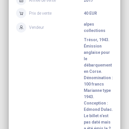
Année de vente
2017
Prix de vente
40 EUR
alpes
Vendeur
collections
Trésor, 1943.
Émission
anglaise pour
le
débarquement
en Corse.
Dénomination :
100 francs
Marianne type
1943.
Conception :
Edmond Dulac.
Le billet n’est
pas daté mais
a été émis le 2