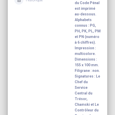
Historique
du Code Pénal
est imprimé
au-dessous.
Alphabets
connus : PG,
PH, PK, PL, PM
et PN (numéro
à 6 chiffres).
Impression :
multicolore.
Dimensions :
155 x 100 mm.
Filigrane : non.
Signatures : Le
Chef du
Service
Central du
Trésor,
Chamski et Le
Contrôleur du