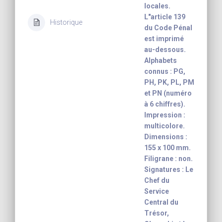
locales.
L"article 139
Historique
du Code Pénal
est imprimé
au-dessous.
Alphabets
connus : PG,
PH, PK, PL, PM
et PN (numéro
à 6 chiffres).
Impression :
multicolore.
Dimensions :
155 x 100 mm.
Filigrane : non.
Signatures : Le
Chef du
Service
Central du
Trésor,