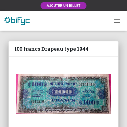
AJOUTER UN BILLET
OUVRI
100 francs Drapeau type 1944