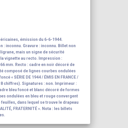
éricaines, émission du 6-6-1944.
: inconnu. Gravure : inconnu. Billet non
iligrane, mais un signe de sécurité
la vignette au recto. Impression :
x 66 mm. Recto : cadre en noir décoré de
ité composé de lignes courbes ondulées
u foncé « SÉRIE DE 1944 / ÉMIS EN FRANCE /
 chiffres). Signatures : non. Imprimeur :
adre bleu foncé et blanc décoré de formes
bes ondulées en bleu et rouge convergent
feuilles, dans lequel se trouve le drapeau
GALITÉ, FRATERNITÉ ». Nota : les billets
es.