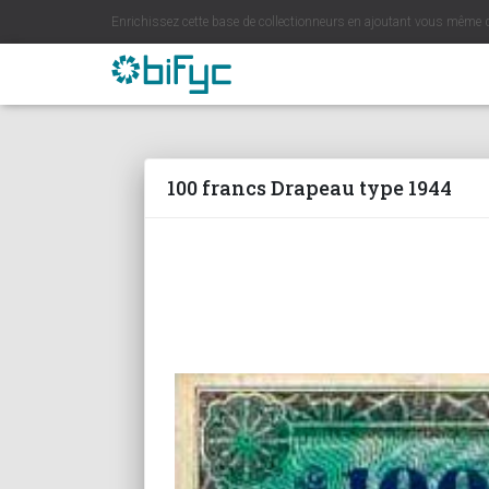
Enrichissez cette base de collectionneurs en ajoutant vous même 
100 francs Drapeau type 1944