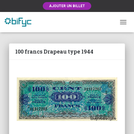
AJOUTER UN BILLET
OUVRI
100 francs Drapeau type 1944