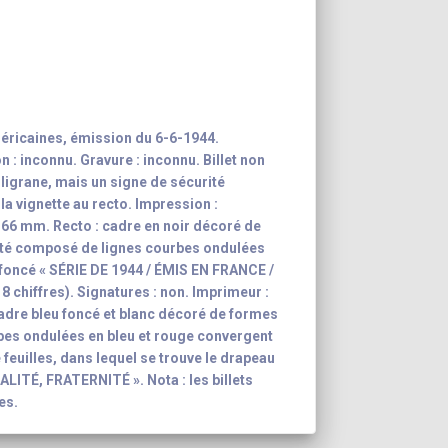
éricaines, émission du 6-6-1944.
: inconnu. Gravure : inconnu. Billet non
iligrane, mais un signe de sécurité
la vignette au recto. Impression :
x 66 mm. Recto : cadre en noir décoré de
ité composé de lignes courbes ondulées
u foncé « SÉRIE DE 1944 / ÉMIS EN FRANCE /
 chiffres). Signatures : non. Imprimeur :
adre bleu foncé et blanc décoré de formes
bes ondulées en bleu et rouge convergent
feuilles, dans lequel se trouve le drapeau
GALITÉ, FRATERNITÉ ». Nota : les billets
es.