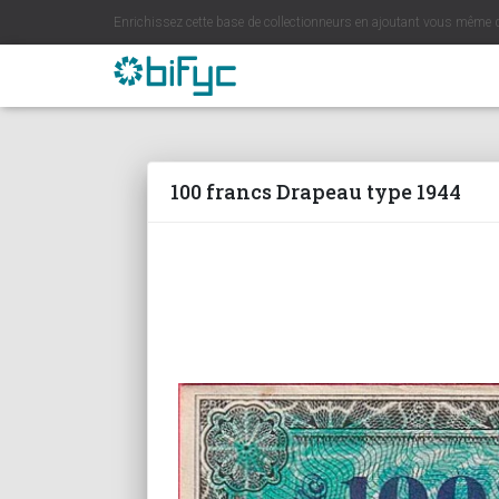
Enrichissez cette base de collectionneurs en ajoutant vous même 
100 francs Drapeau type 1944