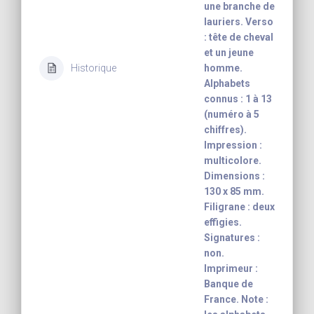
une branche de
lauriers. Verso
: tête de cheval
et un jeune
Historique
homme.
Alphabets
connus : 1 à 13
(numéro à 5
chiffres).
Impression :
multicolore.
Dimensions :
130 x 85 mm.
Filigrane : deux
effigies.
Signatures :
non.
Imprimeur :
Banque de
France. Note :