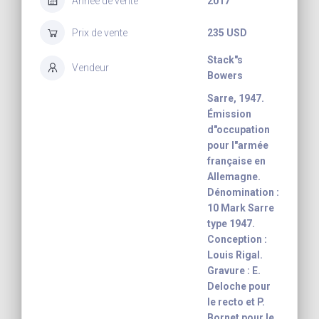
Année de vente
2017
Prix de vente
235 USD
Stack"s
Vendeur
Bowers
Sarre, 1947.
Émission
d"occupation
pour l"armée
française en
Allemagne.
Dénomination :
10 Mark Sarre
type 1947.
Conception :
Louis Rigal.
Gravure : E.
Deloche pour
le recto et P.
Bornet pour le