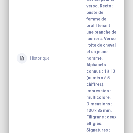
verso. Recto :
buste de
femme de
profil tenant
une branche de
lauriers. Verso
: tête de cheval
et un jeune
Historique
homme.
Alphabets
connus : 1 à 13
(numéro à 5
chiffres).
Impression :
multicolore.
Dimensions :
130 x 85 mm.
Filigrane : deux
effigies.
Signatures :