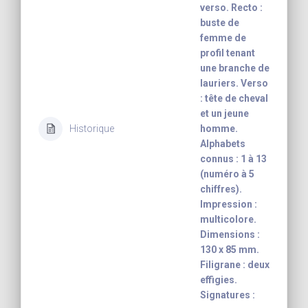
verso. Recto :
buste de
femme de
profil tenant
une branche de
lauriers. Verso
: tête de cheval
et un jeune
Historique
homme.
Alphabets
connus : 1 à 13
(numéro à 5
chiffres).
Impression :
multicolore.
Dimensions :
130 x 85 mm.
Filigrane : deux
effigies.
Signatures :