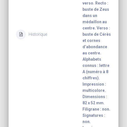
verso. Recto :
buste de Zeus
dans un
médaillon au
centre. Verso :
Historique
buste de Cérès
et cornes
d’abondance
au centre.
Alphabets
connus : lettre
A (numéro à 8
chiffres).
Impression :
multicolore.
Dimensions :
82 x 52 mm.
Filigrane : non.
Signatures :
non.